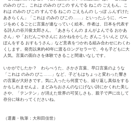
のみの ぴこ。これは のみの ぴこの すんでる ねこの ごえもん。こ
れは のみの ぴこの すんでる ねこの ごえもんの しっぽ ふんずけた
あきらくん」「これは のみの ぴこの……」といったふうに、ペー
ジをめくるごとに言葉が連なっていく絵本。作者は、日本を代表す
る詩人の谷川俊太郎さん。「あきらくんの まんがよんでる おかあ
さん」や「おだんごやさんに おかねをかした ぎんこういんと ぴん
ぽんをする おすもうさん」など意表をつかれる組み合わせにわくわ
くします。発売以来約40年に渡るロングセラーで、今も子どもに大
人気。言葉の面白さを体験できること間違いなしです。
いかがでしたか？ わらべうた、さかさ言葉、早口言葉のような
「これは のみの ぴこ……」など、子どもはちょっと変わった響き
の言葉が大好きです。気に入ったら何度でも、繰り返し真似をする
かもしれませんよ。まどみちおさんのなにげない詩にかくれた美し
さや、「テンテン」が消えた世界の可笑しさも、親子で声に出して
存分に味わってくださいね。
（選書・執筆：大和田佳世）