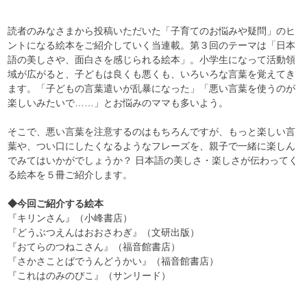
読者のみなさまから投稿いただいた「子育てのお悩みや疑問」のヒ
ントになる絵本をご紹介していく当連載。第３回のテーマは「日本
語の美しさや、面白さを感じられる絵本」。小学生になって活動領
域が広がると、子どもは良くも悪くも、いろいろな言葉を覚えてき
ます。「子どもの言葉遣いが乱暴になった」「悪い言葉を使うのが
楽しいみたいで……」とお悩みのママも多いよう。
そこで、悪い言葉を注意するのはもちろんですが、もっと楽しい言
葉や、つい口にしたくなるようなフレーズを、親子で一緒に楽しん
でみてはいかがでしょうか？ 日本語の美しさ・楽しさが伝わってく
る絵本を５冊ご紹介します。
◆今回ご紹介する絵本
『キリンさん』（小峰書店）
『どうぶつえんはおおさわぎ』（文研出版）
『おてらのつねこさん』（福音館書店）
『さかさことばでうんどうかい』（福音館書店）
『これはのみのぴこ』（サンリード）