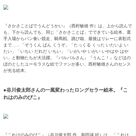
『さかさことばでうんどうかい』（西村敏雄 作）は、上から読んで
も、下から読んでも、同じ「さかさことば」でできている絵本。選
手入場からパン食い競走、騎馬戦、跳び箱、最後はリレーに表彰式
まで……「ぞうくん ぱん くうぞ」「たっくる くった いたいよ い
たい」「いちい だれだ いちい」「いがいや いがい いやはや はや
い」と動物たちが大活躍。『バルバルさん』『うんこ！』などほの
ぼのとしたユーモラスな絵でファンが多い、西村敏雄さんのセンス
が光る絵本。
●谷川俊太郎さんの一風変わったロングセラー絵本。『こ
れはのみのぴこ』
『これはのみのぴこ』（谷川俊太郎 作、和田誠 絵）は、「これは