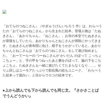
『おてらのつねこさん』（やぎゅうげんいちろう 作）は、わらべう
たの「おてらのつねこさん」から生まれた絵本。登場人物は「たぬ
きさん」「あかりちゃん」「ねこさん」。お寺の本堂でたぬきさん
が昼寝をしていたら、あかりちゃんとねこさんが掃除にやってきま
す。たぬきさんが座布団に化け、様子をうかがっていると、あかり
ちゃんとねこさんは「おてらのつねこさん」をして遊び始めまし
た。「おーてーらーの つーねこさんが かいだん のぼって こっちょ
こちょー」と、手の甲をつねったあと腕をのぼって、脇の下をこち
ょこちょ。たぬきさんも一緒に遊びたくてたまらなくなり……。せ
りふ回しはユーモアたっぷりで影絵風の絵もユニーク。「わらべう
た絵本って面白い」と目からウロコの絵本です。
●上から読んでも下から読んでも同じ文。『さかさことば
でうんどうかい』