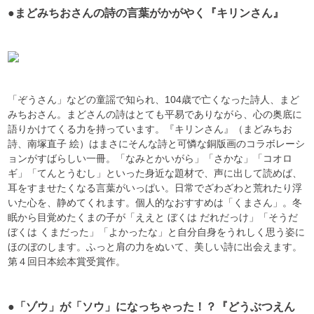
●まどみちおさんの詩の言葉がかがやく『キリンさん』
「ぞうさん」などの童謡で知られ、104歳で亡くなった詩人、まど
みちおさん。まどさんの詩はとても平易でありながら、心の奥底に
語りかけてくる力を持っています。『キリンさん』（まどみちお
詩、南塚直子 絵）はまさにそんな詩と可憐な銅版画のコラボレーシ
ョンがすばらしい一冊。「なみとかいがら」「さかな」「コオロ
ギ」「てんとうむし」といった身近な題材で、声に出して読めば、
耳をすませたくなる言葉がいっぱい。日常でざわざわと荒れたり浮
いた心を、静めてくれます。個人的なおすすめは「くまさん」。冬
眠から目覚めたくまの子が「ええと ぼくは だれだっけ」「そうだ
ぼくは くまだった」「よかったな」と自分自身をうれしく思う姿に
ほのぼのします。ふっと肩の力をぬいて、美しい詩に出会えます。
第４回日本絵本賞受賞作。
●「ゾウ」が「ソウ」になっちゃった！？『どうぶつえん