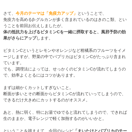
さて、
今月のテーマは「免疫力アップ」
ということで、
免疫力を高めるβ-グルカンが多く含まれているのはきのこ類、とい
うことを前回お伝えしましたが、
体の抵抗力を上げるビタミンCを一緒に摂取すると、風邪予防の効
果がさらにアップ
します。
ビタミンCというとレモンやオレンジなど柑橘系のフルーツをイメ
ージしますが、野菜の中でパプリカはビタミンCがたっぷり含まれ
ています。
でも、調理法によっては、せっかくのビタミンCが流れてしまうの
で、効率よくとるにはコツがあります。
まずは細かくカットしすぎないこと。
断面が多いとその断面からビタミンCが流れていってしまうので、
できるだけ大きめにカットするのがオススメ。
あと、熱に弱く、特にお湯でゆでると流れてしまうので、できれば
生のままか、電子レンジで軽く加熱するのがいいかと。
ということを踏まえて、今回のレシピ
「まいたけとパプリカのチー