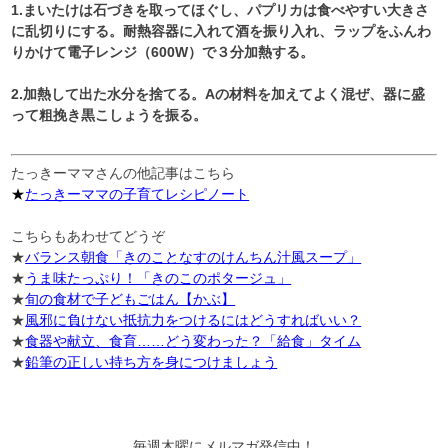
1.
まいたけは石づきを取ってほぐし、パプリカは食べやすい大きさ
に乱切りにする。耐熱容器に入れて酒を振り入れ、ラップをふんわ
りかけて電子レンジ（
600W
）で３分加熱する。
2.
加熱して出た水分を捨てる。
A
の材料を加えてよく混ぜ、器に盛
って粗挽き黒こしょうを振る。
たっきーママさんの他記事はこちら
★
たっきーママの子育てレシピノート
こちらもあわせてどうぞ
★
バランス朝食「きのことなすのけんちん汁風スープ」
★
うま味たっぷり！「きのこのポタージュ」
★
旬の食材で子どもごはん【かぶ】
★
風邪に負けない抵抗力をつけるにはどうすればいい？
★
食器や献立、食育……どう変わった？「給食」タイム
★
鉛筆の正しい持ち方を身につけましょう
毎週木曜にメルマガ発信中！