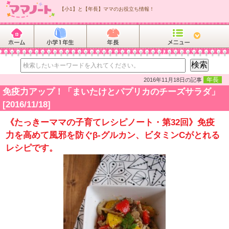
【小1】と【年長】ママのお役立ち情報！
年長
2016年11月18日の記事
免疫力アップ！「まいたけとパプリカのチーズサラダ」
[2016/11/18]
《たっきーママの子育てレシピノート・第32回》免疫
力を高めて風邪を防ぐβ-グルカン、ビタミンCがとれる
レシピです。