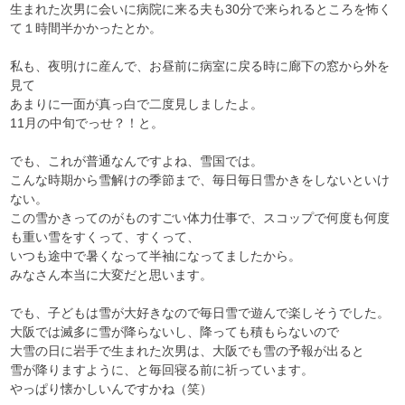
生まれた次男に会いに病院に来る夫も30分で来られるところを怖く
て１時間半かかったとか。
私も、夜明けに産んで、お昼前に病室に戻る時に廊下の窓から外を
見て
あまりに一面が真っ白で二度見しましたよ。
11月の中旬でっせ？！と。
でも、これが普通なんですよね、雪国では。
こんな時期から雪解けの季節まで、毎日毎日雪かきをしないといけ
ない。
この雪かきってのがものすごい体力仕事で、スコップで何度も何度
も重い雪をすくって、すくって、
いつも途中で暑くなって半袖になってましたから。
みなさん本当に大変だと思います。
でも、子どもは雪が大好きなので毎日雪で遊んで楽しそうでした。
大阪では滅多に雪が降らないし、降っても積もらないので
大雪の日に岩手で生まれた次男は、大阪でも雪の予報が出ると
雪が降りますように、と毎回寝る前に祈っています。
やっぱり懐かしいんですかね（笑）