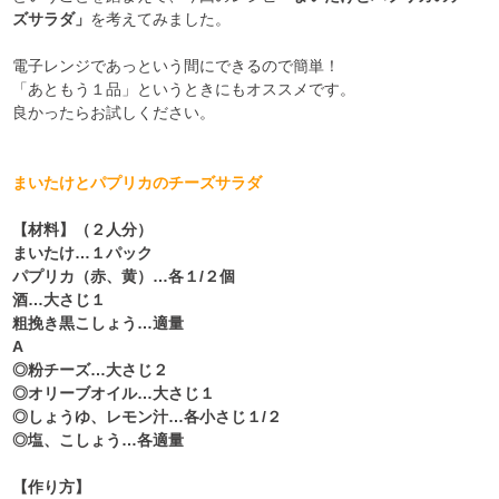
ズサラダ」
を考えてみました。
電子レンジであっという間にできるので簡単！
「あともう１品」というときにもオススメです。
良かったらお試しください。
まいたけとパプリカのチーズサラダ
【材料】（２人分）
まいたけ…１パック
パプリカ（赤、黄）…各１
/
２個
酒…大さじ１
粗挽き黒こしょう…適量
A
◎粉チーズ…大さじ２
◎オリーブオイル…大さじ１
◎しょうゆ、レモン汁…各小さじ１
/
２
◎塩、こしょう…各適量
【作り方】