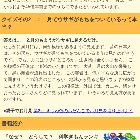
になりました。 それが月になったと考えられています。 月は、今
からおよそ45億年前までのうちにできたといわれています。
クイズその2 ： 月でウサギがもちをついているって本
当？
答えは… 2.月のもようがウサギに見えるだけ。
たしかに満月には、何か模様があるように見えます。 昔の日本人
は、その形を、ウサギが月でもちをついているように見たのだそう
です。 でも、月にはウサギどころか、生き物は全くいません。 こ
の模様の正体は、溶岩のかたまりです。 大昔、月の火山が爆発し
て、黒い溶岩が流れ出ました。 この溶岩は、低く平らな所に広がっ
て固まり、この溶岩のところが、地球から見ると黒いウサギの模様
に見えるというわけです。 この模様は、外国では、カニや、柴をせ
おったおじいさんなどに見られています。 いろいろな見え方がある
のですね。
●親子でお月見
第2回 きつね色のおだんごでお月見を盛り上げよう
書籍紹介
『なぜ？ どうして？ 科学ぎもんランキ