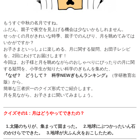
もうすぐ中秋の名月ですね。
ふだん、親子で夜空を見上げる機会は少ないかもしれません。
せっかくの月がきれいな時季、親子でのんびり、月を眺めてみては
いかがですか？
お子さまといっしょに楽しめる、月に関する疑問、お団子レシピ
を、2
回にわけてお届けします！
今回は、お子様と月を眺めながらのおしゃべりにぴったりの月に関
する疑問を、小学生が知りたい科学のぎもんを集めた、
『なぜ？ どうして？ 科学NEWぎもんランキング』
（学研教育出
版）から、
簡単な三者択一のクイズ形式でご紹介します。
月を見ながら、お子さまに聞いてみましょう。
クイズその1 :
月はどうやってできたの？
1.太陽のちりが、集まって固まった。 2.地球にぶつかったいん石
のかけらでできた。 3.地球が大ふん火をおこしたため。